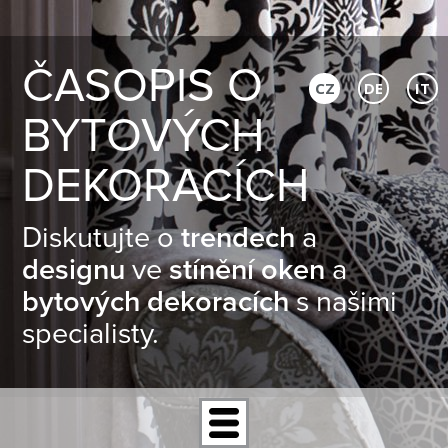
ČASOPIS O
CZ
DE
IT
BYTOVÝCH
DEKORACÍCH
Diskutujte o
trendech
a
designu
ve
stínění oken
a
bytových dekoracích
s našimi
specialisty.