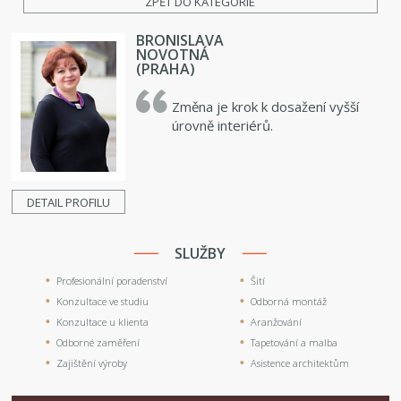
ZPĚT DO KATEGORIE
BRONISLAVA
NOVOTNÁ
(PRAHA)
Změna je krok k dosažení vyšší
úrovně interiérů.
DETAIL PROFILU
SLUŽBY
Profesionální poradenství
Šití
Konzultace ve studiu
Odborná montáž
Konzultace u klienta
Aranžování
Odborné zaměření
Tapetování a malba
Zajištění výroby
Asistence architektům