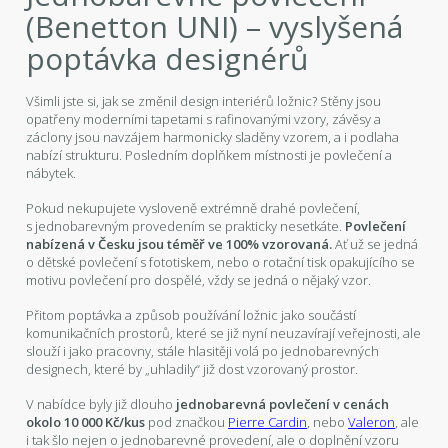
(Benetton UNI) – vyslyšená
poptávka designérů
Všimli jste si, jak se změnil design interiérů ložnic? Stěny jsou
opatřeny moderními tapetami s rafinovanými vzory, závěsy a
záclony jsou navzájem harmonicky sladěny vzorem, a i podlaha
nabízí strukturu. Posledním doplňkem místnosti je povlečení a
nábytek.
Pokud nekupujete vysloveně extrémně drahé povlečení,
s jednobarevným provedením se prakticky nesetkáte.
Povlečení
nabízená v Česku jsou téměř ve 100% vzorovaná.
Ať už se jedná
o dětské povlečení s fototiskem, nebo o rotační tisk opakujícího se
motivu povlečení pro dospělé, vždy se jedná o nějaký vzor.
Přitom poptávka a způsob používání ložnic jako součástí
komunikačních prostorů, které se již nyní neuzavírají veřejnosti, ale
slouží i jako pracovny, stále hlasitěji volá po jednobarevných
designech, které by „uhladily“ již dost vzorovaný prostor.
V nabídce byly již dlouho
jednobarevná povlečení v cenách
okolo 10 000 Kč/kus
pod značkou
Pierre Cardin
, nebo
Valeron
, ale
i tak šlo nejen o jednobarevné provedení, ale o doplnění vzoru