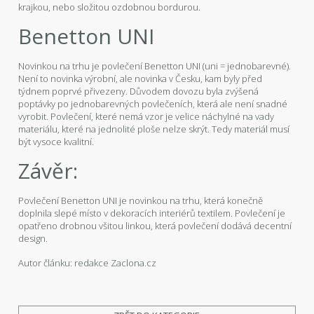
krajkou, nebo složitou ozdobnou bordurou.
Benetton UNI
Novinkou na trhu je povlečení Benetton UNI (uni = jednobarevné).
Není to novinka výrobní, ale novinka v Česku, kam byly před
týdnem poprvé přivezeny. Důvodem dovozu byla zvýšená
poptávky po jednobarevných povlečeních, která ale není snadné
vyrobit. Povlečení, které nemá vzor je velice náchylné na vady
materiálu, které na jednolité ploše nelze skrýt. Tedy materiál musí
být vysoce kvalitní.
Závěr:
Povlečení Benetton UNI je novinkou na trhu, která konečně
doplnila slepé místo v dekoracích interiérů textilem. Povlečení je
opatřeno drobnou všitou linkou, která povlečení dodává decentní
design.
Autor článku: redakce Zaclona.cz