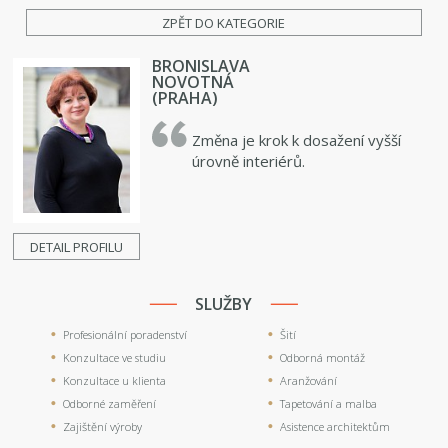
ZPĚT DO KATEGORIE
BRONISLAVA
NOVOTNÁ
(PRAHA)
Změna je krok k dosažení vyšší
úrovně interiérů.
DETAIL PROFILU
SLUŽBY
Profesionální poradenství
Šití
Konzultace ve studiu
Odborná montáž
Konzultace u klienta
Aranžování
Odborné zaměření
Tapetování a malba
Zajištění výroby
Asistence architektům