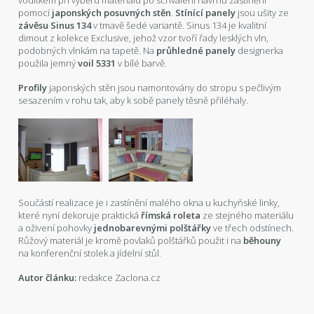
pomocí
japonských posuvných stěn
.
Stínící panely
jsou ušity ze
závěsu Sinus 134
v tmavě šedé variantě. Sinus 134 je kvalitní
dimout z kolekce Exclusive, jehož vzor tvoří řady lesklých vln,
podobných vlnkám na tapetě. Na
průhledné panely
designerka
použila jemný
voil 5331
v bílé barvě.
Profily
japonských stěn jsou namontovány do stropu s pečlivým
sesazením v rohu tak, aby k sobě panely těsně přiléhaly.
Součástí realizace je i zastínění malého okna u kuchyňské linky,
které nyní dekoruje praktická
římská roleta
ze stejného materiálu
a oživení pohovky
jednobarevnými polštářky
ve třech odstínech.
Růžový materiál je kromě povlaků polštářků použit i na
běhouny
na konferenční stolek a jídelní stůl.
Autor článku:
redakce Zaclona.cz