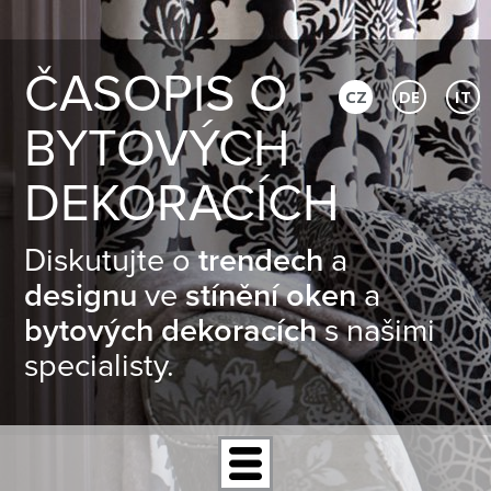
ČASOPIS O
CZ
DE
IT
BYTOVÝCH
DEKORACÍCH
Diskutujte o
trendech
a
designu
ve
stínění oken
a
bytových dekoracích
s našimi
specialisty.