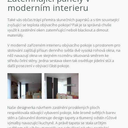
moderním interieru
Také vás občas trápí přemíra slunečních paprsků a s tím související
zvyšující se teplota obývacího pokoje? Pak je ta správná chvíle
využít k zastínění oken zatemňující neboli blackout a dimout
materiály.
V moderně zařízeném interieru obývacího pokoje s prostorem pro
stolování zajišťují přísun denního světla dvě vysoká rohová okna, na
něž navazují okna ve stejném rozměru situovaná směrem ke
středu čelní stěny. Jedna sestava oken tak osvětluje jídelní stůl a
další posezení v obývací části pokoje.
Naše designerka návrhem zastínění prosklených ploch
respektovala stávající vybavení pokoje, kde kromě světlých barev
stěn a čalounění dominuje design tapety a tlumený odstín růžové
výmalby navazující kuchyně. A právě tapeta se stala určitým
vodítkem při výběru materiálu po schválení návrhu zastínění