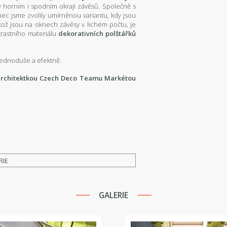
 v horním i spodním okraji závěsů. Společně s
onec jsme zvolily umírněnou variantu, kdy jsou
ikož jsou na oknech závěsy v lichém počtu, je
ntrastního materiálu
dekorativních polštářků
 jednoduše a efektně.
 architektkou Czech Deco Teamu Markétou
RIE
GALERIE