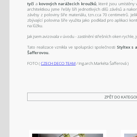
tyčí
a
kovových narážecích kroužků
, které jsou umístěny
architektkou jsme řešily šíři jednotlivých dílů závěsů a nak
závěsy z poloviny šíře materiálu, tzn.cca 70 centimetrů. Jel
zbývající polovina šíře využita jako podklad pro aplikaci ko
na lůžku.
Jak jsem avizovala v úvodu - zastínění střešních oken rychle,
Tato realizace vznikla ve spolupráci společnosti
Styltex s
Šafferovou.
FOTO (
CZECH DECO TEAM
/ Ing.arch.Markéta Šafferová )
ZPĚT DO KATEGO