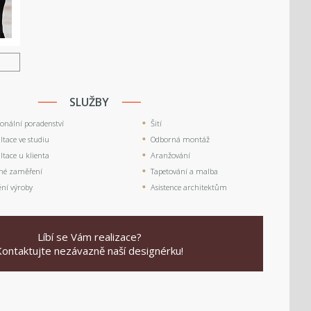
U
SLUŽBY
ionální poradenství
Šití
tace ve studiu
Odborná montáž
tace u klienta
Aranžování
né zaměření
Tapetování a malba
ění výroby
Asistence architektům
Líbí se Vám realizace?
Kontaktujte nezávazně naší designérku!