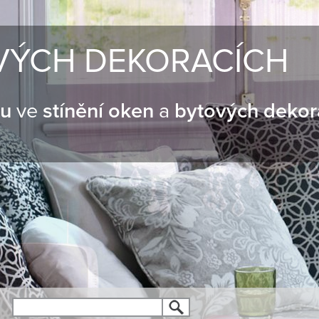
VÝCH DEKORACÍCH
nu
ve
stínění oken
a
bytových dekor