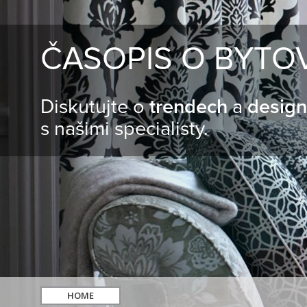
ČASOPIS O BYTO
Diskutujte o
trendech
a
desig
s našimi specialisty.
HOME
hledat