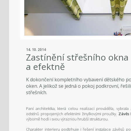
14. 10. 2014
Zastínění střešního okna
a efektně
K dokončení kompletního vybavení dětského pok
oken. A jelikož se jedná o pokoj podkrovní, řešil
střešních.
Paní architektka, která celou realizaci prováděla, vybral
odstínů propojených efektními žinylkovými proužky.
Závěs
výborně hodí i svou výraznou hrubší strukturou.
Charakter interieru podtrhuje i řešení instalace závěsů