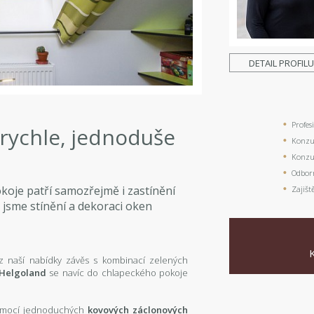
DETAIL PROFIL
Profes
 rychle, jednoduše
Konzul
Konzul
Odbor
oje patří samozřejmě i zastínění
Zajišt
i jsme stínění a dekoraci oken
a z naší nabídky závěs s kombinací zelených
 Helgoland
se navíc do chlapeckého pokoje
 pomocí jednoduchých
kovových záclonových