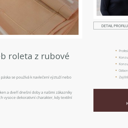
DETAIL PROFIL
Profes
eb roleta z rubové
Konzul
Konzul
Odbor
ká páska se používá k navlečení výztuží nebo
Zajišt
oken a dveří dnešní doby a našimi zákazníky
h vysoce dekorativní charakter, kdy textilní