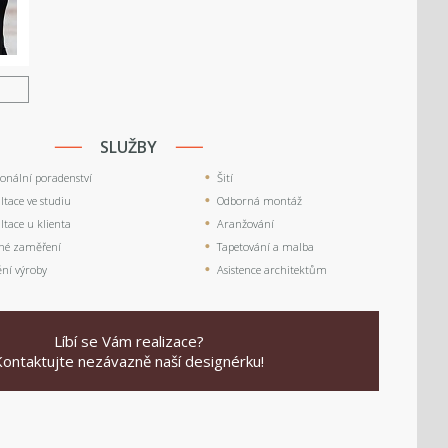
U
SLUŽBY
ionální poradenství
Šití
tace ve studiu
Odborná montáž
tace u klienta
Aranžování
né zaměření
Tapetování a malba
ění výroby
Asistence architektům
Líbí se Vám realizace?
Kontaktujte nezávazně naší designérku!