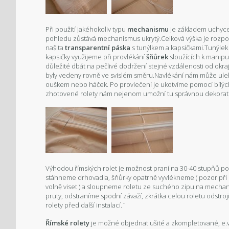
Při použití jakéhokoliv typu
mechanismu
je základem uchycen
pohledu zůstává mechanismus ukrytý.Celková výška je rozpoč
našita
transparentní páska
s tunýlkem a kapsičkami.Tunýlek
kapsičky využijeme při provlékání
šňůrek
sloužících k manipul
důležité dbát na pečlivé dodržení stejné vzdálenosti od okra
byly vedeny rovně ve svislém směru.Navlékání nám může ulehč
ouškem nebo háček. Po provlečení je ukotvíme pomocí bílý
zhotovené rolety nám nejenom umožní tu správnou dekorativ
Výhodou římských rolet je možnost praní na 30-40 stupňů po
stáhneme drhovadla, šňůrky opatrně vyvlékneme ( pozor při na
volně viset ) a sloupneme roletu ze suchého zipu na mecha
pruty, odstraníme spodní závaží, zkrátka celou roletu odstroj
rolety před další instalací.¨
Římské rolety
je možné objednat ušité a zkompletované, e.