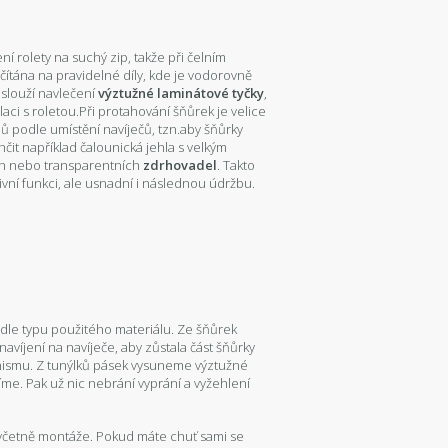
í rolety na suchý zip, takže při čelním
ítána na pravidelné díly, kde je vodorovně
 slouží navlečení
výztužné laminátové tyčky
,
aci s roletou.Při protahování šňůrek je velice
jů podle umístění navíječů, tzn.aby šňůrky
it například čalounická jehla s velkým
ch nebo transparentních
zdrhovadel
. Takto
ní funkci, ale usnadní i následnou údržbu.
dle typu použitého materiálu. Ze šňůrek
víjení na navíječe, aby zůstala část šňůrky
nismu. Z tunýlků pásek vysuneme výztužné
íme. Pak už nic nebrání vyprání a vyžehlení
včetně montáže. Pokud máte chuť sami se