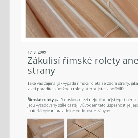
17. 9. 2009
Zákulisí římské rolety an
strany
Také vás zajímá, jak vypadá římská roleta ze zadní strany, ja
jak si poradíte s údržbou rolety, kterou jste si pořídili?
Římské rolety
patří doslova mezi nejoblíbenější typ stínění 
jsou vyžadovány stále častěji.Důvodem této úspěšnosti je jejic
materiál vytváří pravidelné vodorovné záhyby.