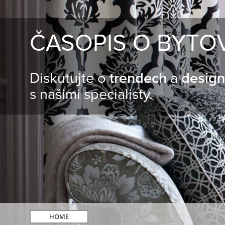
ČASOPIS O BYTO
Diskutujte o
trendech
a
desig
s našimi specialisty.
HOME
hledat