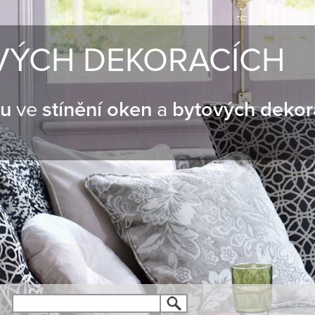
VÝCH DEKORACÍCH
nu
ve
stínění oken
a
bytových dekor