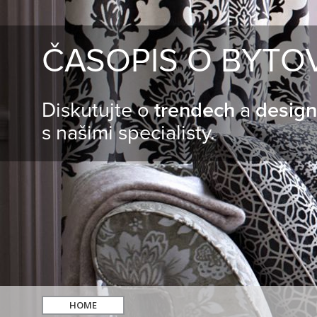
ČASOPIS O BYTO
Diskutujte o
trendech
a
desig
s našimi specialisty.
HOME
hledat