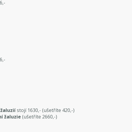
6,-
6,-
 žaluzií
stojí 1630,- (ušetříte 420,-)
ní žaluzie
(ušetříte 2660,-)