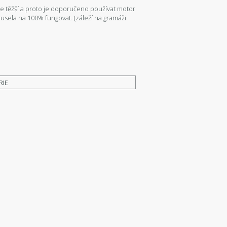
je těžší a proto je doporučeno používat motor
musela na 100% fungovat. (záleží na gramáži
RIE