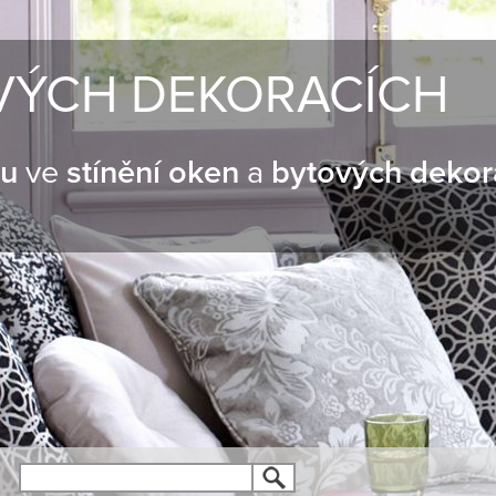
VÝCH DEKORACÍCH
nu
ve
stínění oken
a
bytových dekor