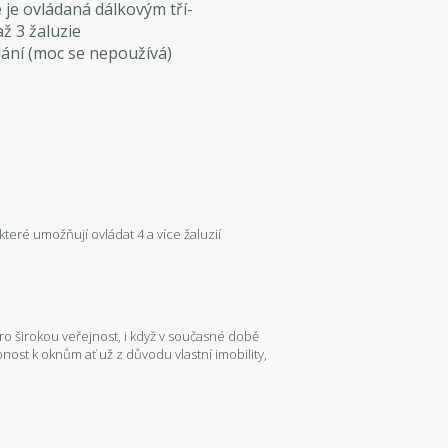
e
je ovládaná dálkovým tří-
ž 3 žaluzie
ání (moc se nepoužívá)
 které umožňují ovládat 4 a více žaluzií
ro širokou veřejnost, i když v současné době
nost k oknům ať už z důvodu vlastní imobility,