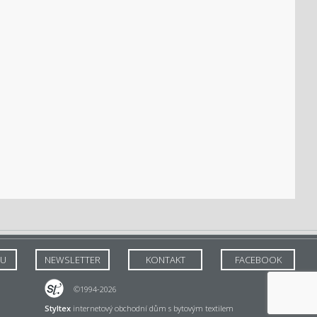
TU
NEWSLETTER
KONTAKT
FACEBOOK
©1994-2026
Styltex
internetový obchodní dům s bytovým textilem