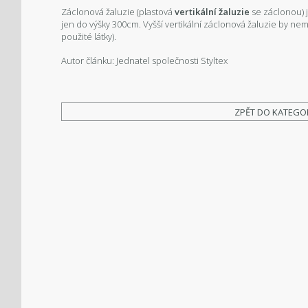
Záclonová žaluzie (plastová
vertikální žaluzie
se záclonou) 
jen do výšky 300cm. Vyšší vertikální záclonová žaluzie by ne
použité látky).
Autor článku: Jednatel společnosti Styltex
ZPĚT DO KATEGO