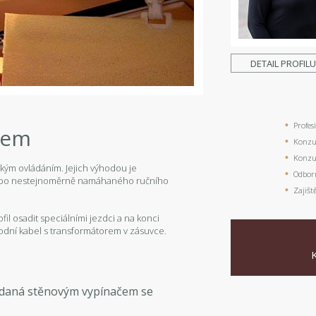
DETAIL PROFIL
Profes
orem
Konzul
Konzul
kým ovládáním. Jejich výhodou je
Odbor
nebo nestejnoměrně namáhaného ručního
Zajišt
ofil osadit speciálními jezdci a na konci
odní kabel s transformátorem v zásuvce.
ádaná stěnovým vypínačem se