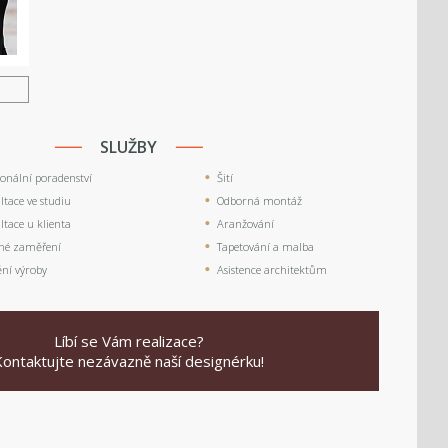
U
SLUŽBY
ionální poradenství
Šití
tace ve studiu
Odborná montáž
tace u klienta
Aranžování
né zaměření
Tapetování a malba
ění výroby
Asistence architektům
Líbí se Vám realizace?
Kontaktujte nezávazně naší designérku!