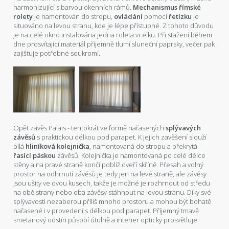
harmonizující s barvou okenních rámů.
Mechanismus římské
rolety
je namontován do stropu,
ovládání
pomocí
řetízku
je
situováno na levou stranu, kde je lépe přístupné. Z tohoto důvodu
je na celé okno instalována jedna roleta vcelku. Při stažení během
dne prosvítající materiál příjemně tlumí sluneční paprsky, večer pak
zajišťuje potřebné soukromí.
Opět závěs Palais - tentokrát ve formě nařasených
splývavých
závěsů
s praktickou délkou pod parapet. K jejich zavěšení slouží
bílá
hliníková kolejnička
, namontovaná do stropu a překrytá
řasící páskou
závěsů. Kolejnička je namontovaná po celé délce
stěny a na pravé straně končí poblíž dveří skříně. Přesah a volný
prostor na odhrnutí závěsů je tedy jen na levé straně, ale závěsy
jsou ušity ve dvou kusech, takže je možné je rozhrnout od středu
na obě strany nebo oba závěsy stáhnout na levou stranu. Díky své
splývavosti nezaberou příliš mnoho prostoru a mohou být bohatě
nařasené i v provedení s délkou pod parapet. Příjemný tmavě
smetanový odstín působí útulně a interier opticky prosvětluje.