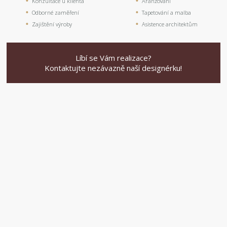
Konzultace u klienta
Aranžování
Odborné zaměření
Tapetování a malba
Zajištění výroby
Asistence architektům
Líbí se Vám realizace?
Kontaktujte nezávazně naší designérku!