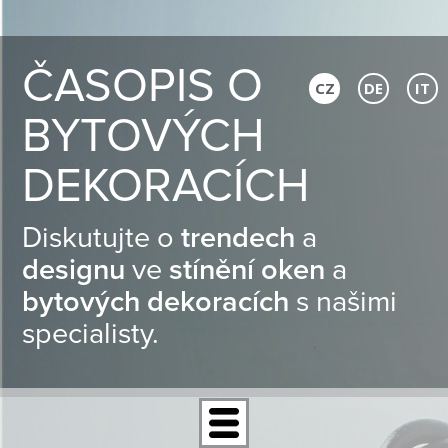
ČASOPIS O
CZ
DE
IT
BYTOVÝCH
DEKORACÍCH
Diskutujte o
trendech
a
designu
ve
stínění oken
a
bytových dekoracích
s našimi
specialisty.