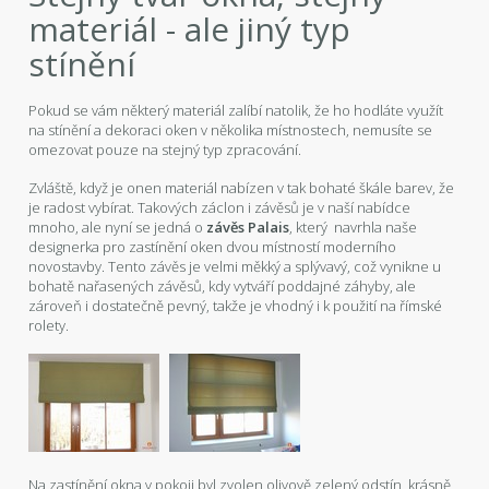
materiál - ale jiný typ
stínění
Pokud se vám některý materiál zalíbí natolik, že ho hodláte využít
na stínění a dekoraci oken v několika místnostech, nemusíte se
omezovat pouze na stejný typ zpracování.
Zvláště, když je onen materiál nabízen v tak bohaté škále barev, že
je radost vybírat. Takových záclon i závěsů je v naší nabídce
mnoho, ale nyní se jedná o
závěs Palais
, který navrhla naše
designerka pro zastínění oken dvou místností moderního
novostavby. Tento závěs je velmi měkký a splývavý, což vynikne u
bohatě nařasených závěsů, kdy vytváří poddajné záhyby, ale
zároveň i dostatečně pevný, takže je vhodný i k použití na římské
rolety.
Na zastínění okna v pokoji byl zvolen olivově zelený odstín, krásně