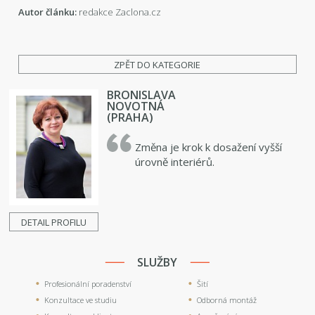
Autor článku:
redakce Zaclona.cz
ZPĚT DO KATEGORIE
BRONISLAVA
NOVOTNÁ
(PRAHA)
Změna je krok k dosažení vyšší
úrovně interiérů.
DETAIL PROFILU
SLUŽBY
Profesionální poradenství
Šití
Konzultace ve studiu
Odborná montáž