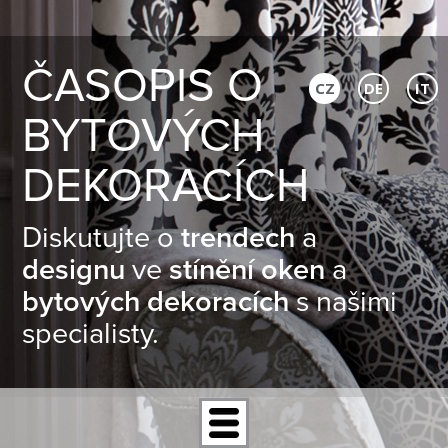
ČASOPIS O
CZ
DE
IT
BYTOVÝCH
DEKORACÍCH
Diskutujte o
trendech
a
designu
ve
stínění oken
a
bytových dekoracích
s našimi
specialisty.