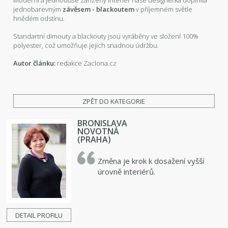
jednobarevným
závěsem - blackoutem
v příjemném světle
hnědém odstínu.
Standartní dimouty a blackouty jsou vyráběny ve složení 100%
polyester, což umožňuje jejich snadnou údržbu.
A
utor článku:
redakce Zaclona.cz
ZPĚT DO KATEGORIE
BRONISLAVA
NOVOTNÁ
(PRAHA)
Změna je krok k dosažení vyšší
úrovně interiérů.
DETAIL PROFILU