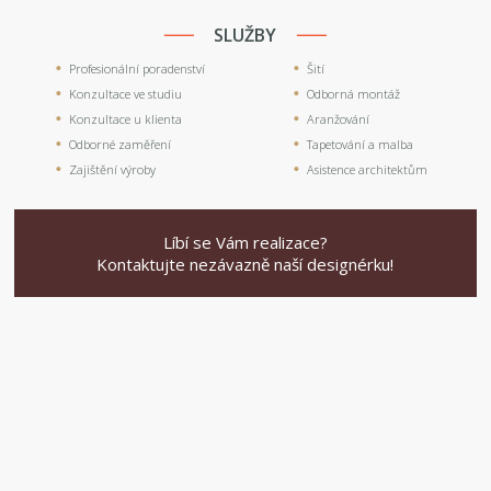
SLUŽBY
Profesionální poradenství
Šití
Konzultace ve studiu
Odborná montáž
Konzultace u klienta
Aranžování
Odborné zaměření
Tapetování a malba
Zajištění výroby
Asistence architektům
Líbí se Vám realizace?
Kontaktujte nezávazně naší designérku!