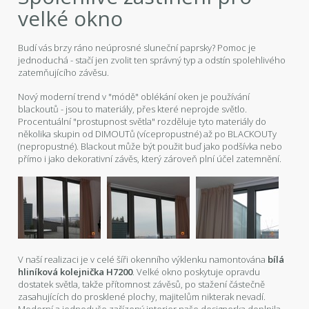
velké okno
Budí vás brzy ráno neúprosné sluneční paprsky? Pomoc je
jednoduchá - stačí jen zvolit ten správný typ a odstín spolehlivého
zatemňujícího závěsu.
Nový moderní trend v "módě" oblékání oken je používání
blackoutů - jsou to materiály, přes které neprojde světlo.
Procentuální "prostupnost světla" rozděluje tyto materiály do
několika skupin od DIMOUTů (vícepropustné) až po BLACKOUTy
(nepropustné). Blackout může být použit buď jako podšívka nebo
přímo i jako dekorativní závěs, který zároveň plní účel zatemnění.
V naší realizaci je v celé šíři okenního výklenku namontována
bílá
hliníková kolejnička H7200
. Velké okno poskytuje opravdu
dostatek světla, takže přítomnost závěsů, po stažení částečně
zasahujících do prosklené plochy, majitelům nikterak nevadí.
Moderní a jednoduše zařízený interier naše designerka doplnila