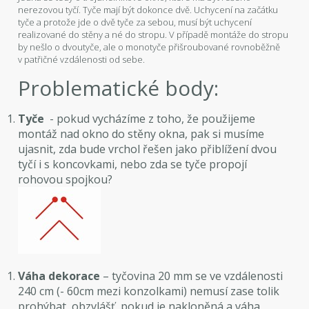
nerezovou tyčí. Tyče mají být dokonce dvě. Uchycení na začátku
tyče a protože jde o dvě tyče za sebou, musí být uchycení
realizované do stěny a né do stropu. V případě montáže do stropu
by nešlo o dvoutyče, ale o monotyče přišroubované rovnoběžně
v patřičné vzdálenosti od sebe.
Problematické body:
Tyče
- pokud vycházíme z toho, že použijeme
montáž nad okno do stěny okna, pak si musíme
ujasnit, zda bude vrchol řešen jako přiblížení dvou
tyčí i s koncovkami, nebo zda se tyče propojí
rohovou spojkou?
Váha dekorace
– tyčovina 20 mm se ve vzdálenosti
240 cm (- 60cm mezi konzolkami) nemusí zase tolik
prohýbat, obzvlášť, pokud je nakloněná a váha