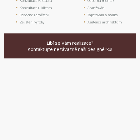
Konzultace ve studiu
Odborná montáž
Konzultace u klienta
Aranžování
Odborné zaměření
Tapetování a malba
Zajištění výroby
Asistence architektům
Líbí se Vám realizace?
Kontaktujte nezávazně naší designérku!