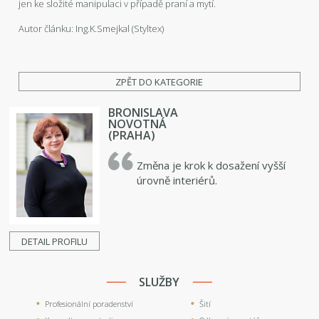
jen ke složité manipulaci v případě praní a mytí.
Autor článku: Ing.K.Smejkal (Styltex)
ZPĚT DO KATEGORIE
BRONISLAVA
NOVOTNÁ
(PRAHA)
Změna je krok k dosažení vyšší
úrovně interiérů.
DETAIL PROFILU
SLUŽBY
Profesionální poradenství
Šití