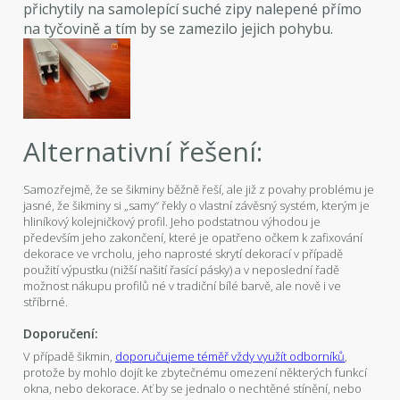
přichytily na samolepící suché zipy nalepené přímo
na tyčovině a tím by se zamezilo jejich pohybu.
Alternativní řešení:
Samozřejmě, že se šikminy běžně řeší, ale již z povahy problému je
jasné, že šikminy si „samy“ řekly o vlastní závěsný systém, kterým je
hliníkový kolejničkový profil. Jeho podstatnou výhodou je
především jeho zakončení, které je opatřeno očkem k zafixování
dekorace ve vrcholu, jeho naprosté skrytí dekorací v případě
použití výpustku (nižší našití řasící pásky) a v neposlední řadě
možnost nákupu profilů né v tradiční bílé barvě, ale nově i ve
stříbrné.
Doporučení:
V případě šikmin,
doporučujeme téměř vždy využít odborníků
,
protože by mohlo dojít ke zbytečnému omezení některých funkcí
okna, nebo dekorace. Ať by se jednalo o nechtěné stínění, nebo