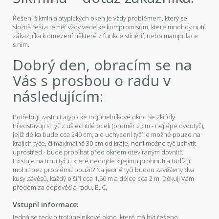
Řešení šikmin a atypických oken je vždy problémem, který se
složitě řeší a téměř vždy vede ke kompromisům, které mnohdy nutí
zákazníka k omezení některé z funkce stínění, nebo manipulace
s ním.
Dobrý den, obracím se na
Vás s prosbou o radu v
následujícím:
Potřebuji zastínit atypické trojúhelníkové okno se 2křídly.
Představuji si tyč z ušlechtilé oceli (průměr 2 cm - nejlépe dvoutyč),
jejíž délka bude cca 240 cm, ale uchycení tyčí je možné pouze na
krajích tyče, či maximálně 30 cm od kraje, není možné tyč uchytit
uprostřed - bude probíhat před oknem otevíraným dovnitř.
Existuje na trhu tyč,u které nedojde k jejímu prohnutí a tudíž ji
mohu bez problémů použít? Na jedné tyči budou zavěšeny dva
kusy závěsů, každý o šíři cca 1,50 m a délce cca 2 m. Děkuji Vám
předem za odpověď a radu. B. C.
Vstupní informace:
Jedná se tedy o trojúhelníkové okno, které má být řešeno