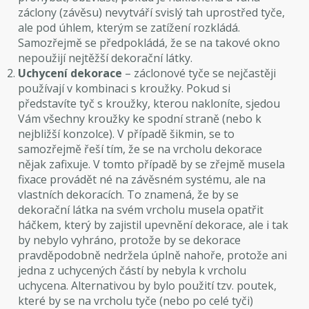
záclony (závěsu) nevytváří svislý tah uprostřed tyče,
ale pod úhlem, kterým se zatížení rozkládá.
Samozřejmě se předpokládá, že se na takové okno
nepoužijí nejtěžší dekorační látky.
Uchycení dekorace
– záclonové tyče se nejčastěji
používají v kombinaci s kroužky. Pokud si
představíte tyč s kroužky, kterou nakloníte, sjedou
Vám všechny kroužky ke spodní straně (nebo k
nejbližší konzolce). V případě šikmin, se to
samozřejmě řeší tím, že se na vrcholu dekorace
nějak zafixuje. V tomto případě by se zřejmě musela
fixace provádět né na závěsném systému, ale na
vlastních dekoracích. To znamená, že by se
dekorační látka na svém vrcholu musela opatřit
háčkem, který by zajistil upevnění dekorace, ale i tak
by nebylo vyhráno, protože by se dekorace
pravděpodobně nedržela úplně nahoře, protože ani
jedna z uchycených částí by nebyla k vrcholu
uchycena. Alternativou by bylo použití tzv. poutek,
které by se na vrcholu tyče (nebo po celé tyči)