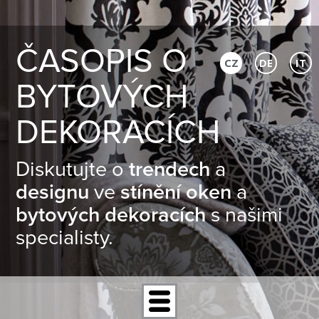
ČASOPIS O
CZ
DE
IT
BYTOVÝCH
DEKORACÍCH
Diskutujte o
trendech
a
designu
ve
stínění oken
a
bytových dekoracích
s našimi
specialisty.