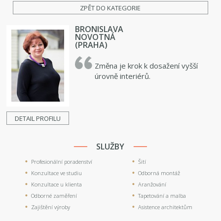
ZPĚT DO KATEGORIE
BRONISLAVA
NOVOTNÁ
(PRAHA)
Změna je krok k dosažení vyšší
úrovně interiérů.
DETAIL PROFILU
SLUŽBY
Profesionální poradenství
Šití
Konzultace ve studiu
Odborná montáž
Konzultace u klienta
Aranžování
Odborné zaměření
Tapetování a malba
Zajištění výroby
Asistence architektům