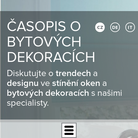
ČASOPIS O
CZ
DE
IT
BYTOVÝCH
DEKORACÍCH
Diskutujte o
trendech
a
designu
ve
stínění oken
a
bytových dekoracích
s našimi
specialisty.