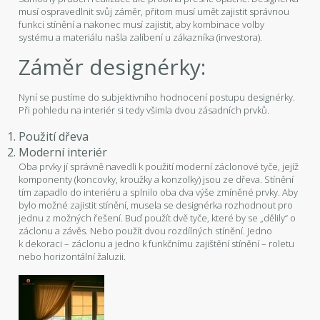
musí ospravedlnit svůj záměr, přitom musí umět zajistit správnou
funkci stínění a nakonec musí zajistit, aby kombinace volby
systému a materiálu našla zalíbení u zákazníka (investora).
Záměr designérky:
Nyní se pustíme do subjektivního hodnocení postupu designérky.
Při pohledu na interiér si tedy všimla dvou zásadních prvků.
Použití dřeva
Moderní interiér
Oba prvky jí správně navedli k použití moderní záclonové tyče, jejíž
komponenty (koncovky, kroužky a konzolky) jsou ze dřeva. Stínění
tím zapadlo do interiéru a splnilo oba dva výše zmíněné prvky. Aby
bylo možné zajistit stínění, musela se designérka rozhodnout pro
jednu z možných řešení. Buď použít dvě tyče, které by se „dělily“ o
záclonu a závěs. Nebo použít dvou rozdílných stínění. Jedno
k dekoraci – záclonu a jedno k funkčnímu zajištění stínění – roletu
nebo horizontální žaluzii.