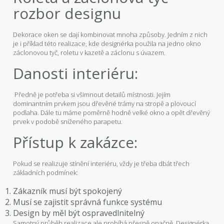
rozbor designu
Dekorace oken se dají kombinovat mnoha způsoby. Jedním z nich
je i příklad této realizace, kde designérka použila na jedno okno
záclonovou tyč, roletu v kazetě a záclonu s úvazem.
Danosti interiéru:
Předně je potřeba si všimnout detailů místnosti. Jejím
dominantním prvkem jsou dřevěné trámy na stropě a plovoucí
podlaha. Dále tu máme poměrně hodně velké okno a opět dřevěný
prvek v podobě sníženého parapetu.
Přístup k zakázce:
Pokud se realizuje stínění interiéru, vždy je třeba dbát třech
základních podmínek:
Zákazník musí být spokojený
Musí se zajistit správná funkce systému
Design by měl být ospravedlnitelný
Samotný průběh realizace ale probíhá přesně opačně. Designérka