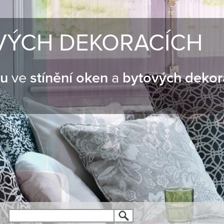
VÝCH DEKORACÍCH
nu
ve
stínění oken
a
bytových dekor