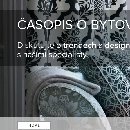
ČASOPIS O BYTO
Diskutujte o
trendech
a
desig
s našimi specialisty.
HOME
hledat