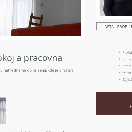
DETAIL PROFIL
Profes
okoj a pracovna
Konzul
Konzul
mu nahlédneme do přízemí, kde je umístěn
Odbor
a.
Zajišt