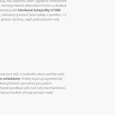
izují, má zastínění oken zajištěno venkovními
í má tedy hlavně dekorativní funkci a dodává
ntovány bílé
hliníkové kolejničky H7300
.
ci, nařaseny pomocí řasící pásky v poměru 1:2,
i jemné záclony, např.jednoduché voily
racovní stůl. K zastínění okna navrhla naše
vým ovládáním
. Rolety kopírují asymetrické
kem,přičemž uprostřed jsou jejich
zřejmě poněkud užší než celý mechanismus,
ytá barva vhodně oživuje prostor malé