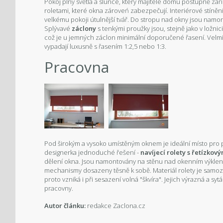
Pokoj plný světla a slunce, který majitelé domu postupně zař
roletami, které okna zároveń zabezpečují. Interiérové stíněn
velkému pokoji útulnější tvář. Do stropu nad okny jsou namo
Splývavé
záclony
s tenkými proužky jsou, stejně jako v ložni
což je u jemných záclon minimální doporučené řasení. Velm
vypadají luxusně s řasením 1:2,5 nebo 1:3.
Pracovna
Pod širokým a vysoko umístěným oknem je ideální místo pro p
designerka jednoduché řešení -
navíjecí rolety s řetízko
dělení okna. Jsou namontovány na stěnu nad okenním výklen
mechanismy dosazeny těsně k sobě. Materiál rolety je samo
proto vzniká i při sesazení volná "škvíra". Jejich výrazná a s
pracovny.
Autor článku:
redakce Zaclona.cz