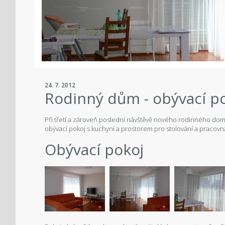
24. 7. 2012
Rodinný dům - obývací p
Při třetí a zároveň poslední návštěvě nového rodinného do
obývací pokoj s kuchyní a prostorem pro stolování a pracovn
Obývací pokoj