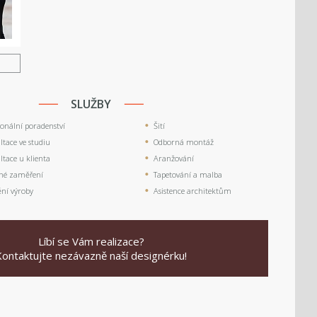
U
SLUŽBY
ionální poradenství
Šití
tace ve studiu
Odborná montáž
tace u klienta
Aranžování
né zaměření
Tapetování a malba
ění výroby
Asistence architektům
Líbí se Vám realizace?
Kontaktujte nezávazně naší designérku!