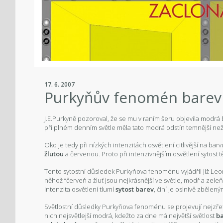
17. 6. 2007
Purkyňův fenomén barev
J.E.Purkyně pozoroval, že se mu v raním šeru objevila modrá b
při plném denním světle měla tato modrá odstín temnější než
Oko je tedy při nízkých intenzitách osvětlení citlivější na ba
žlutou
a červenou. Proto při intenzivnějším osvětlení sytost t
Tento sytostní důsledek Purkyňova fenoménu vyjádřil již L
něhož “červeň a žluť jsou nejkrásnější ve světle, modř a zeleň 
intenzita osvětlení tlumí
sytost barev
, činí je oslnivě zbělený
Světlostní důsledky Purkyňova fenoménu se projevují nejzře
nich nejsvětlejší modrá, kdežto za dne má největší světlost
ba