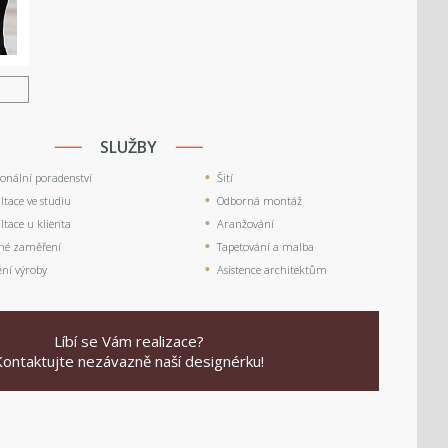
U
SLUŽBY
ionální poradenství
Šití
tace ve studiu
Odborná montáž
tace u klienta
Aranžování
né zaměření
Tapetování a malba
ění výroby
Asistence architektům
Líbí se Vám realizace?
Kontaktujte nezávazně naší designérku!