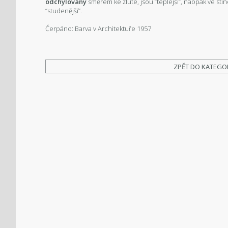
odchylovány
směrem ke žluté, jsou “teplejší”, naopak ve st
“studenější”.
Čerpáno: Barva v Architektuře 1957
ZPĚT DO KATEGO