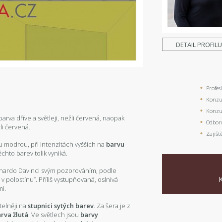
DETAIL PROFIL
Profes
Konzul
Konzul
arva dříve a světleji, nežli červená, naopak
Odbor
li červená.
Zajišt
rvu modrou, při intenzitách vyšších na
barvu
ěchto barev tolik vyniká.
eonardo Davinci svým pozorováním, podle
v polostínu”. Příliš vystupňovaná, oslnivá
mi.
telněji na
stupnici sytých barev
. Za šera je z
rva žlutá
. Ve světlech jsou
barvy