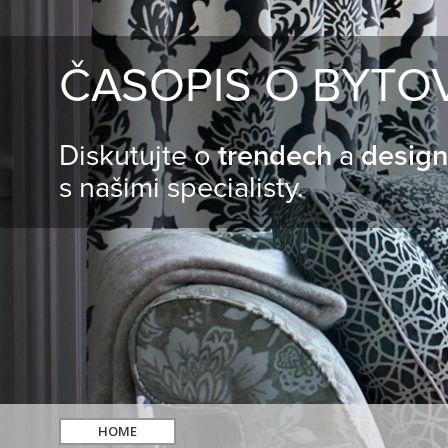
ČASOPIS O BYTO
Diskutujte o
trendech
a
desig
s našimi specialisty.
HOME
hledat