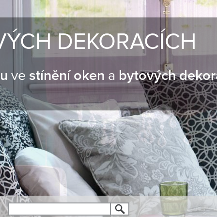
VÝCH DEKORACÍCH
nu
ve
stínění oken
a
bytových dekor