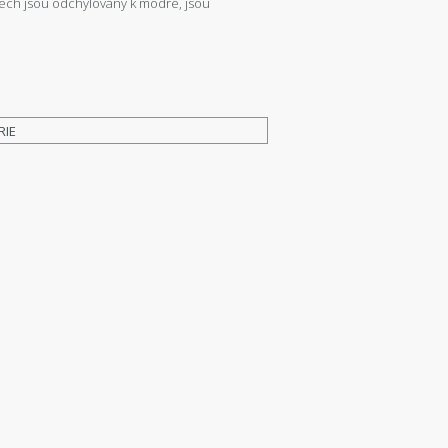
ínech jsou odchylovány k modré, jsou
RIE