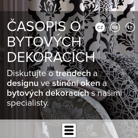
ČASOPIS O
CZ
DE
IT
BYTOVÝCH
DEKORACÍCH
Diskutujte o
trendech
a
designu
ve
stínění oken
a
bytových dekoracích
s našimi
specialisty.