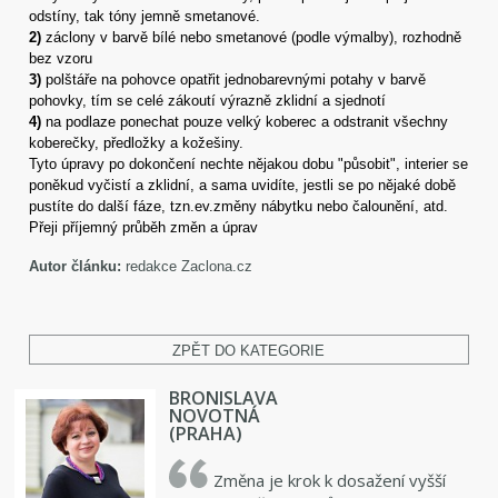
odstíny, tak tóny jemně smetanové.
2)
záclony v barvě bílé nebo smetanové (podle výmalby), rozhodně
bez vzoru
3)
polštáře na pohovce opatřit jednobarevnými potahy v barvě
pohovky, tím se celé zákoutí výrazně zklidní a sjednotí
4)
na podlaze ponechat pouze velký koberec a odstranit všechny
koberečky, předložky a kožešiny.
Tyto úpravy po dokončení nechte nějakou dobu "působit", interier se
poněkud vyčistí a zklidní, a sama uvidíte, jestli se po nějaké době
pustíte do další fáze, tzn.ev.změny nábytku nebo čalounění, atd.
Přeji příjemný průběh změn a úprav
Autor článku:
redakce Zaclona.cz
ZPĚT DO KATEGORIE
BRONISLAVA
NOVOTNÁ
(PRAHA)
Změna je krok k dosažení vyšší