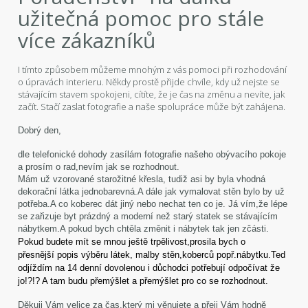
užitečná pomoc pro stále
více zákazníků
I tímto způsobem můžeme mnohým z vás pomoci při rozhodování
o úpravách interieru. Někdy prostě přijde chvíle, kdy už nejste se
stávajícím stavem spokojeni, cítíte, že je čas na změnu a nevíte, jak
začít. Stačí zaslat fotografie a naše spolupráce může být zahájena.
Dobrý den,
dle telefonické dohody zasílám fotografie našeho obývacího pokoje
a prosím o rad,nevím jak se rozhodnout.
Mám už vzorované starožitné křesla, tudiž asi
by byla vhodná
dekorační látka jednobarevná.A dále jak vymalovat stěn bylo by už
potřeba.A co koberec dát jiný nebo nechat ten co je. Já
vím,že lépe
se zařizuje byt prázdný a moderní než starý statek se stávajícím
nábytkem.A pokud bych chtěla změnit i nábytek tak jen
zčásti.
Pokud budete mít se mnou ještě trpělivost,prosila bych o
přesnější
popis výběru látek, malby stěn,koberců popř.nábytku.
Ted
odjíždím na 14 denní dovolenou i důchodci potřebují odpočívat že
jo!?!? A tam budu přemýšlet a přemýšlet pro co se rozhodnout.
Děkuji Vám velice za
čas,který mi věnujete a přeji Vám hodně