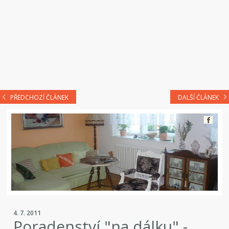
PŘEDCHOZÍ ČLÁNEK
DALŠÍ ČLÁNEK
4. 7. 2011
Poradenství "na dálku" -