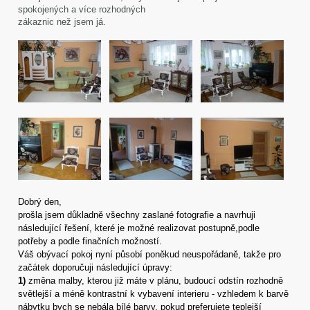
spokojených a více rozhodných
zákaznic než jsem já.
Dobrý den,
prošla jsem důkladně všechny zaslané fotografie a navrhuji
následující řešení, které je možné realizovat postupně,podle
potřeby a podle finačních možností.
Váš obývací pokoj nyní působí poněkud neuspořádaně, takže pro
začátek doporučuji následující úpravy:
1)
změna malby, kterou již máte v plánu, budoucí odstín rozhodně
světlejší a méně kontrastní k vybavení interieru - vzhledem k barvě
nábytku bych se nebála bílé barvy, pokud preferujete teplejší