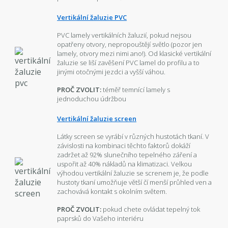
Vertikální žaluzie PVC
PVC lamely vertikálních žaluzií, pokud nejsou
opatřeny otvory, nepropouštějí světlo (pozor jen
lamely, otvory mezi nimi ano!). Od klasické vertikální
žaluzie se liší zavěšení PVC lamel do profilu a to
jinými otočnými jezdci a vyšší váhou.
PROČ ZVOLIT:
téměř temnící lamely s
jednoduchou údržbou
Vertikální žaluzie screen
Látky screen se vyrábí v různých hustotách tkaní. V
závislosti na kombinaci těchto faktorů dokáží
zadržet až 92% slunečního tepelného záření a
uspořit až 40% nákladů na klimatizaci. Velkou
výhodou vertikální žaluzie se screnem je, že podle
hustoty tkaní umožňuje větší čí menší průhled ven a
zachovává kontakt s okolním světem.
PROČ ZVOLIT:
pokud chete ovládat tepelný tok
paprsků do Vašeho interiéru