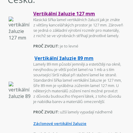
Vertikální žaluzie 127 mm
Klasická šířka lamel vertikálních žaluzií jak je znáte
z většiny kancelářských prostor je 127 mm. Zároveň
se jedná o základní výrobní rozměr pro materiály,
z nichž se ve výrobnách stříhají jednotlivé lamely.
PROČ ZVOLIT:
je to levné
Vertikální žaluzie 89 mm
Lamely 89 mm působí jemněji a estetičtěji na okně,
nevýhodou je větší počet lamel na 1 mb a s tím
související širší nábal při stažení lamel ke straně.
Standardní šířka lamel vertikální žaluzie je 127 mm,
šíře 89 mm je vyráběna zúžením lamel 127 mm. U
některých materiálů zúžení není možné provézt
z důvodu budoucího třepení látek, z toho důvodu
je nabídka barev a materiálů omezenější.
PROČ ZVOLIT:
užší lamely vypadají nádherně
Záclonové vertikální žaluzie