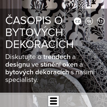
ČASOPIS O
CZ
DE
IT
BYTOVÝCH
DEKORACÍCH
Diskutujte o
trendech
a
designu
ve
stínění oken
a
bytových dekoracích
s našimi
specialisty.