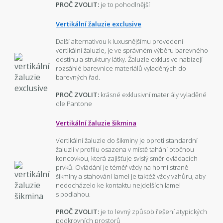
PROČ ZVOLIT:
je to pohodlnější
Vertikální žaluzie exclusive
Další alternativou k luxusnějšímu provedení
vertikální žaluzie, je ve správném výběru barevného
odstínu a struktury látky. Žaluzie exklusive nabízejí
rozsáhlé barevnice materiálů vyladěných do
barevných řad.
PROČ ZVOLIT:
krásné exklusivní materiály vyladěné
dle Pantone
Vertikální žaluzie šikmina
Vertikální žaluzie do šikminy je oproti standardní
žaluzii v profilu osazena v místě tahání otočnou
koncovkou, která zajišťuje svislý směr ovládacích
prvků. Ovládání je téměř vždy na horní straně
šikminy a stahování lamel je taktéž vždy vzhůru, aby
nedocházelo ke kontaktu nejdelších lamel
s podlahou.
PROČ ZVOLIT:
je to levný způsob řešení atypických
podkrovních prostorů