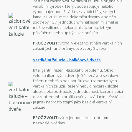
Zastínění záclonovou vertikální žaluzií je originální a
variabilní výrobek, který v sobě spojuje několik
výhod najednou. Skládá se z vodící lišty, svislých
lamel z PVC 89 mm a dekorační tkaniny v poměru
spotřeby 1:37. Jednoduchým naklápěním lamel je
možné volit mezi dekorační záclonou, lehkým
přistíněním nebo úplným zacloněním.
PROČ ZVOLIT:
vrchol v eleganci stínění vertikálních
žaluzii (ochrané průmyslové vzory Styltex)
Vertikální žaluzie – balkónové dveře
Inteligentní řešení klasického problému. Okno
velde balkónových dveří. Ještě nedávno se takové
řešení neobešlo bez použití dvou samostatných
vertikálních žaluzií. Řešení nebylo nikterak složité,
ale zdaleka postrádalo jednoduchost, kterou nabízí
osazení jednoho profilu dvěma ovládáními. Systém
je jinak naprosto stejný jako klasická vertikální
žaluzie.
PROČ ZVOLIT:
vše v jednom profilu, přitom
nezávislé ovládání