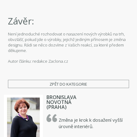
Závěr:
Není jednoduché rozhodovat o nasazení nových výrobků na trh,
obvzlášť, pokud jde o výrobky, jejichž jediným přínosem je změna
designu. Rádi se něco dozvíme z Vašich reakcí, za které předem
děkujeme.
Autor článku: redakce Zaclona.cz
ZPĚT DO KATEGORIE
BRONISLAVA
NOVOTNÁ
(PRAHA)
Změna je krok k dosažení vyšší
úrovně interiérů.