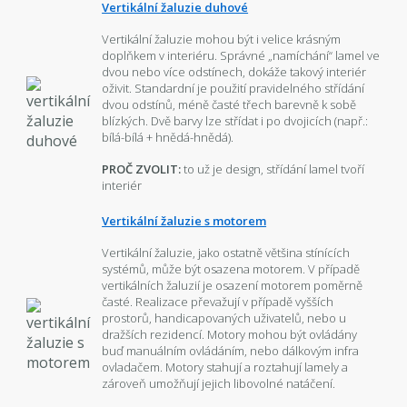
Vertikální žaluzie duhové
Vertikální žaluzie mohou být i velice krásným
doplňkem v interiéru. Správné „namíchání“ lamel ve
dvou nebo více odstínech, dokáže takový interiér
oživit. Standardní je použití pravidelného střídání
dvou odstínů, méně časté třech barevně k sobě
blízkých. Dvě barvy lze střídat i po dvojicích (např.:
bílá-bílá + hnědá-hnědá).
PROČ ZVOLIT:
to už je design, střídání lamel tvoří
interiér
Vertikální žaluzie s motorem
Vertikální žaluzie, jako ostatně většina stínících
systémů, může být osazena motorem. V případě
vertikálních žaluzií je osazení motorem poměrně
časté. Realizace převažují v případě vyšších
prostorů, handicapovaných uživatelů, nebo u
dražších rezidencí. Motory mohou být ovládány
buď manuálním ovládáním, nebo dálkovým infra
ovladačem. Motory stahují a roztahují lamely a
zároveň umožňují jejich libovolné natáčení.