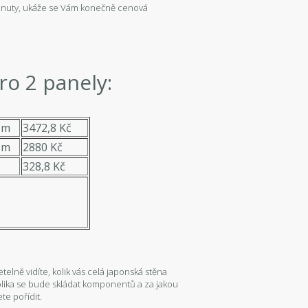
inuty, ukáže se Vám konečně cenová
o 2 panely:
 m
3472,8 Kč
 m
2880 Kč
328,8 Kč
etelně vidíte, kolik vás celá japonská stěna
kolika se bude skládat komponentů a za jakou
ete pořídit.