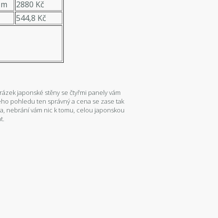
 m
2880 Kč
544,8 Kč
brázek japonské stěny se čtyřmi panely vám
eho pohledu ten správný a cena se zase tak
, nebrání vám nic k tomu, celou japonskou
t.