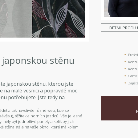
DETAIL PROFIL
Profes
t japonskou stěnu
Konzul
Konzul
Odbor
ete japonskou stěnu, kterou jste
Zajišt
te na malé vesnici a popravdě moc
nu potřebujete. Jste tedy na
dět a tak navštívíte různé web, kde se
závěsu), těžítek a horních jezdců. Vše je jasné
y měly být jednotlivé panely a kolik by jich
nská stěna stála na vaše okno, které má kolem