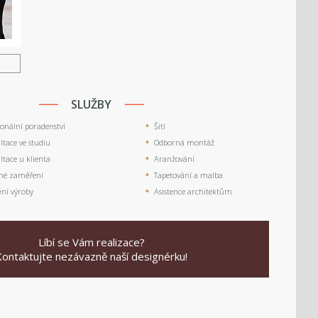
U
SLUŽBY
ionální poradenství
Šití
tace ve studiu
Odborná montáž
tace u klienta
Aranžování
né zaměření
Tapetování a malba
ění výroby
Asistence architektům
Líbí se Vám realizace?
Kontaktujte nezávazně naší designérku!