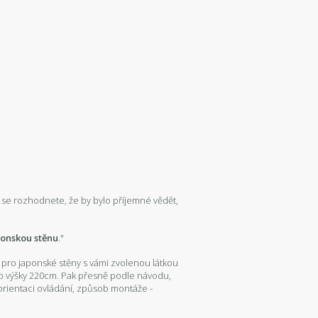
ak se rozhodnete, že by bylo příjemné vědět,
ponskou stěnu
."
pro japonské stěny s vámi zvolenou látkou
do výšky 220cm. Pak přesně podle návodu,
- orientaci ovládání, způsob montáže -