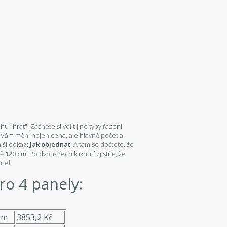
u "hrát". Začnete si volit jiné typy řazení
se Vám mění nejen cena, ale hlavně počet a
lší odkaz:
Jak objednat
. A tam se dočtete, že
120 cm. Po dvou-třech kliknutí zjistíte, že
anel.
o 4 panely:
 m
3853,2 Kč