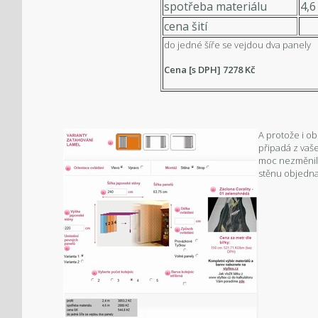
spotřeba materiálu
4,6
cena šití
do jedné šíře se vejdou dva panely
Cena [s DPH] 7278
Kč
A protože i o
připadá z vaš
moc nezměnila
stěnu objedna