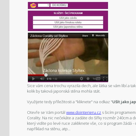
Sice vám cena trochu vyrazila dech, ale látka se vám líbí a t
kolik by taková japonská stěna mohla stát.
Využijete tedy příležitosti a "kliknete" na odkaz "
Ušít jako ja
Otevře se Vám portál
www.dointerieru.cz
s šicím programem 
Corality. Na nic nečekáte a zadáte do šířky rozměr 240cm a 
který vidíte po levé ruce zakliknete vše, co si program žádá 
například na stěnu, atp...