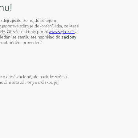
nu!
ději zjistíte, že nejdůležitějším
aponské stěny je dekorační látka, ze které
ely. Otevřete si tedy portál
www.styltex.cz
a
edání se zamilujete například do
záclony
lenohnědém provedení.
ce o dané zácloně, ale navíc ke svému
ování této záclony s ukázkou její