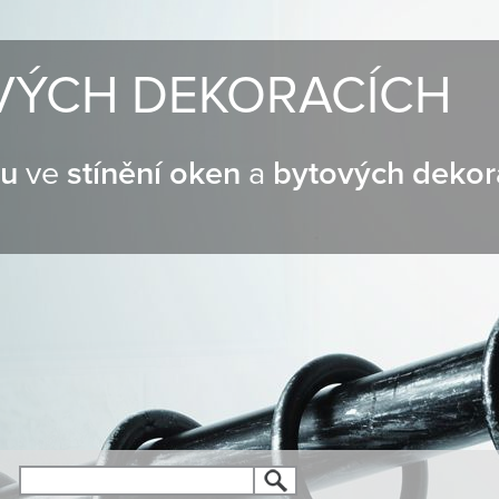
VÝCH DEKORACÍCH
nu
ve
stínění oken
a
bytových dekor