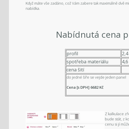
Když máte vše zadáno, což Vám zabere tak maximálně dvě m
nabídka.
Nabídnutá cena pr
profil
2,4
spotřeba materiálu
4,6
cena šití
do jedné šíře se vejde jeden panel
Cena [s DPH] 6682
Kč
Z kalkulace zř
bude stát, z 
cenu si jí můž