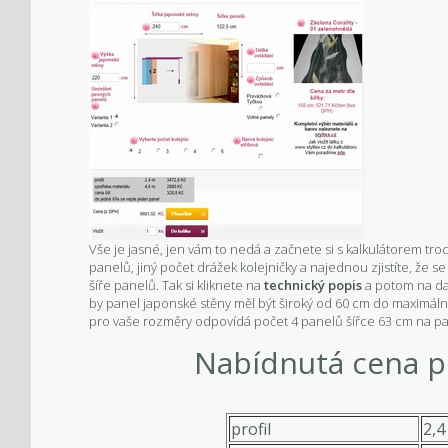
Vše je jasné, jen vám to nedá a začnete si s kalkulátorem troch
panelů, jiný počet drážek kolejničky a najednou zjistíte, že 
šíře panelů. Tak si kliknete na
technický popis
a potom na da
by panel japonské stěny měl být široký od 60 cm do maximálně 
pro vaše rozměry odpovídá počet 4 panelů šířce 63 cm na p
Nabídnutá cena pr
profil
2,4