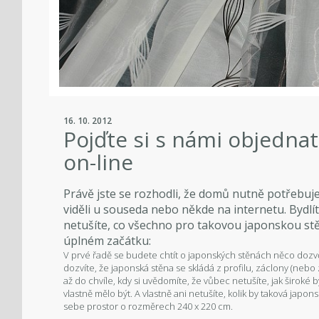
16. 10. 2012
Pojďte si s námi objedna
on-line
Právě jste se rozhodli, že domů nutně potřebuj
viděli u souseda nebo někde na internetu. Bydlí
netušíte, co všechno pro takovou japonskou stě
úplném začátku:
V prvé řadě se budete chtít o japonských stěnách něco dozvě
dozvíte, že japonská stěna se skládá z profilu, záclony (nebo 
až do chvíle, kdy si uvědomíte, že vůbec netušíte, jak široké b
vlastně mělo být. A vlastně ani netušíte, kolik by taková japo
sebe prostor o rozměrech 240 x 220 cm.