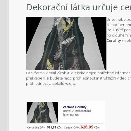
Dekorační látka určuje ce
Dříve nebo poz
komponentem j
jsou ušité pan
po dlouhém hl
Corality
v ze
Otevřete si detail výrobku a zjistíte nejen potřebné informa
překvapení si budete moci prohlédnout instruktážní video ch
průhlednosti a detailů vzoru.