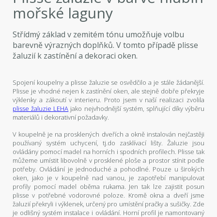
mořské laguny
Střídmý základ v zemitém tónu umožňuje volbu
barevně výrazných doplňků. V tomto případě plisse
žaluzií k zastínění a dekoraci oken.
Spojení koupelny a plisse žaluzie se osvědčilo a je stále žádanější.
Plisse je vhodné nejen k zastínění oken, ale stejně dobře překryje
výklenky a zákoutí v interieru. Proto jsem v naší realizaci zvolila
plisse žaluzie LEHA
jako nejvhodnější systém, splňující díky výběru
materiálů i dekorativní požadavky.
V koupelně je na prosklených dveřích a okně instalován nejčastěji
používaný systém uchycení, tj.do zasklívací lišty. Žaluzie jsou
ovládány pomocí madel na horních i spodních profilech. Plisse tak
můžeme umístit libovolně v prosklené ploše a prostor stínit podle
potřeby. Ovládání je jednoduché a pohodlné. Pouze u širokých
oken, jako je v koupelně nad vanou, je zapotřebí manipulovat
profily pomocí madel oběma rukama. Jen tak lze zajistit posun
plisse v potřebné vodorovné poloze. Kromě okna a dveří jsme
žaluzií překryli i výklenek, určený pro umístění pračky a sušičky. Zde
je odlišný systém instalace i ovládání. Horní profil je namontovaný