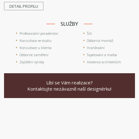
DETAIL PROFILU
SLUŽBY
Profesionální poradenství
Šití
Konzultace ve studiu
Odborná montáž
Konzultace u klienta
Aranžování
Odborné zaměření
Tapetování a malba
Zajištění výroby
Asistence architektům
Líbí se Vám realizace?
Kontaktujte nezávazně naší designérku!