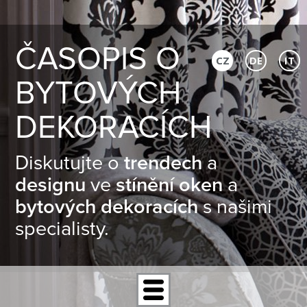
ČASOPIS O
CZ
DE
IT
BYTOVÝCH
DEKORACÍCH
Diskutujte o
trendech
a
designu
ve
stínění oken
a
bytových dekoracích
s našimi
specialisty.