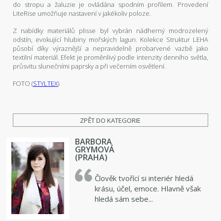
do stropu a žaluzie je ovládána spodním profilem. Provedení
LiteRise umožňuje nastavení v jakékoliv poloze.
Z nabídky materiálů plisse byl vybrán nádherný modrozelený
odstín, evokující hlubiny mořských lagun. Kolekce Struktur LEHA
působí díky výraznější a nepravidelně probarvené vazbě jako
textilní materiál. Efekt je proměnlivý podle intenzity denního světla,
průsvitu slunečními paprsky a při večerním osvětlení.
FOTO (
STYLTEX
)
ZPĚT DO KATEGORIE
BARBORA
GRYMOVÁ
(PRAHA)
Člověk tvořící si interiér hledá
krásu, účel, emoce. Hlavně však
hledá sám sebe...