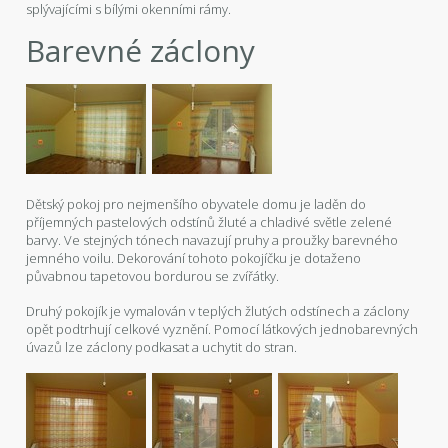
splývajícími s bílými okenními rámy.
Barevné záclony
Dětský pokoj pro nejmenšího obyvatele domu je laděn do
příjemných pastelových odstínů žluté a chladivé světle zelené
barvy. Ve stejných tónech navazují pruhy a proužky barevného
jemného voilu. Dekorování tohoto pokojíčku je dotaženo
půvabnou tapetovou bordurou se zvířátky.
Druhý pokojík je vymalován v teplých žlutých odstínech a záclony
opět podtrhují celkové vyznění. Pomocí látkových jednobarevných
úvazů lze záclony podkasat a uchytit do stran.