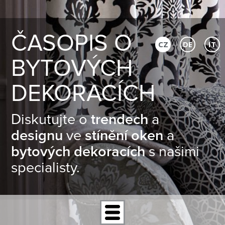
ČASOPIS O
CZ
DE
IT
BYTOVÝCH
DEKORACÍCH
Diskutujte o
trendech
a
designu
ve
stínění oken
a
bytových dekoracích
s našimi
specialisty.