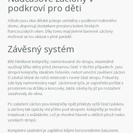
podkroví pro děti
Ačkoliv jsou oba dětské pokoje umístěny v podkroví rodinného
domu, disponují dostatkem prostoru kolem širokých
francouzských oken. Díky tomu mají jemné barevné záclony
možnost se tzv.ukázat v plné parádě.
Závěsný systém
Bílé hliníkové kolejničky, namontované do stropu, maximálně
využívají šířku stěny před zkosenou částí. V těchto případech jsou
stropní kolejničky ideálním řešením, neboť umožní zavěšení záclon
či závěsů těsně do rohů místnosti v rovné části stropu. Pokud by
zde byly namontovány např. záclonové tyče, je zapotřebí počítat s
prostorem na držáky a koncovky, takže závěsy by již po roztažení
zasahovaly do okna.
Po zatažení záclon jsou kolejničky opět překryty vyšší řasící páskou
a záclony tak opticky visí přímo pod stropem. Kolejničky je možné
instalovat i s ovládáním, což je vhodné hlavně u větších ploch nebo
vysokých stropů.
Kompletní zastínění je zajištěno bílými horizontálními žaluziemi,