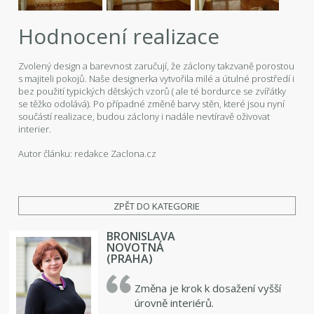
Hodnocení realizace
Zvolený design a barevnost zaručují, že záclony takzvaně porostou
s majiteli pokojů. Naše designerka vytvořila milé a útulné prostředí i
bez použití typických dětských vzorů ( ale té bordurce se zvířátky
se těžko odolává). Po případné změně barvy stěn, které jsou nyní
součástí realizace, budou záclony i nadále nevtíravě oživovat
interier.
Autor článku: redakce Zaclona.cz
ZPĚT DO KATEGORIE
BRONISLAVA
NOVOTNÁ
(PRAHA)
Změna je krok k dosažení vyšší
úrovně interiérů.