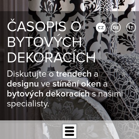
ČASOPIS O
CZ
DE
IT
BYTOVÝCH
DEKORACÍCH
Diskutujte o
trendech
a
designu
ve
stínění oken
a
bytových dekoracích
s našimi
specialisty.