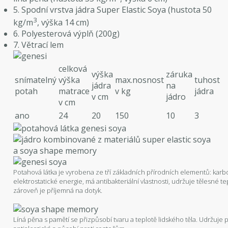
5. Spodní vrstva jádra Super Elastic Soya (hustota 50
3
kg/m
, výška 14 cm)
6. Polyesterová výplň (200g)
7. Větrací lem
celková
výška
záruka
snímatelný
výška
max.nosnost
tuhost
jádra
na
potah
matrace
v kg
jádra
v cm
jádro
v cm
ano
24
20
150
10
3
Potahová látka je vyrobena ze tří základních přírodních elementů: karbon
elektrostatické energie, má antibakteriální vlastnosti, udržuje tělesné te
zároveň je příjemná na dotyk.
Líná pěna s pamětí se přizpůsobí tvaru a teplotě lidského těla. Udržuje p