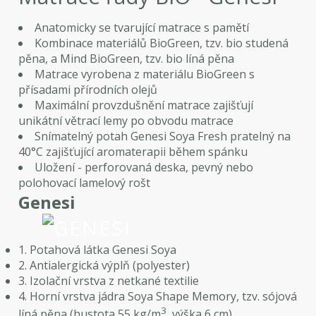
Anatomicky se tvarující matrace s pamětí
Kombinace materiálů BioGreen, tzv. bio studená
pěna, a Mind BioGreen, tzv. bio líná pěna
Matrace vyrobena z materiálu BioGreen s
přísadami přírodních olejů
Maximální provzdušnění matrace zajišťují
unikátní větrací lemy po obvodu matrace
Snímatelný potah Genesi Soya Fresh pratelný na
40°C zajišťující aromaterapii během spánku
Uložení - perforovaná deska, pevný nebo
polohovací lamelový rošt
Genesi
1. Potahová látka Genesi Soya
2. Antialergická výplň (polyester)
3. Izolační vrstva z netkané textilie
4. Horní vrstva jádra Soya Shape Memory, tzv. sójová
3
líná pěna (hustota 55 kg/m
, výška 6 cm)