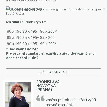
antialergická a působí proti roztočům.
Díky výjimečné elasticitě zajišťuje ergonomickou základnu a ortopedicko
lidského těla.
Standardní rozměry v cm
80 x 190
80 x 195
80 x 200*
85 x 190
85 x 195*
85 x 200
90 x 190
90 x 195
90 x 200*
* Dodáváme do 24 h.
Pro ostatní standardní rozměry a atypické rozměry je
doba dodání 20 dnů.
ZPĚT DO KATEGORIE
BRONISLAVA
NOVOTNÁ
(PRAHA)
Změna je krok k dosažení vyšší
úrovně interiérů.