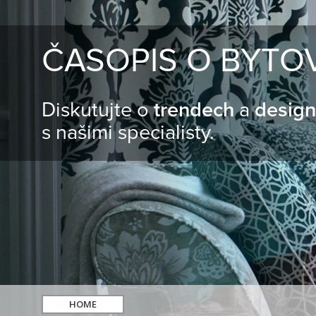
ČASOPIS O BYTO
Diskutujte o
trendech
a
desig
s našimi specialisty.
HOME
hledat