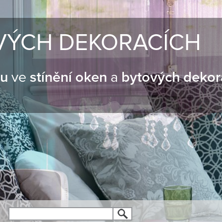
VÝCH DEKORACÍCH
nu
ve
stínění oken
a
bytových dekor