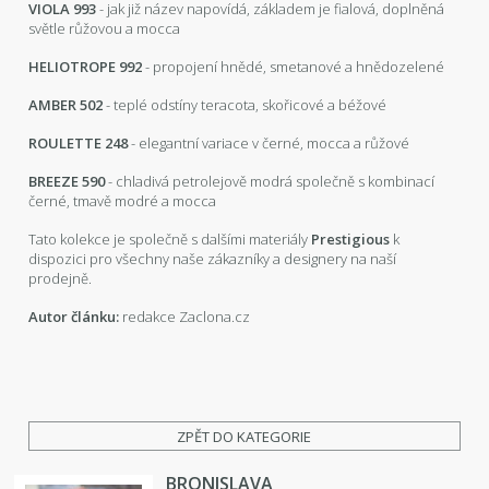
VIOLA 993
- jak již název napovídá, základem je fialová, doplněná
světle růžovou a mocca
HELIOTROPE 992
- propojení hnědé, smetanové a hnědozelené
AMBER 502
- teplé odstíny teracota, skořicové a béžové
ROULETTE 248
- elegantní variace v černé, mocca a růžové
BREEZE 590
- chladivá petrolejově modrá společně s kombinací
černé, tmavě modré a mocca
Tato kolekce je společně s dalšími materiály
Prestigious
k
dispozici pro všechny naše zákazníky a designery na naší
prodejně.
Autor článku:
redakce Zaclona.cz
ZPĚT DO KATEGORIE
BRONISLAVA