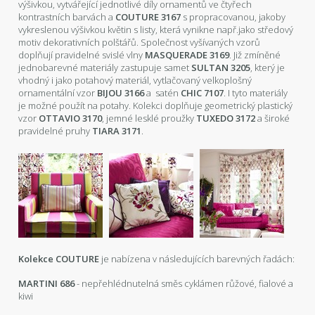
výšivkou, vytvářející jednotlivé díly ornamentů ve čtyřech
kontrastních barvách a
COUTURE 3167
s propracovanou, jakoby
vykreslenou výšivkou květin s listy, která vynikne např.jako středový
motiv dekorativních polštářů. Společnost vyšívaných vzorů
doplňují pravidelné svislé vlny
MASQUERADE 3169
. Již zmíněné
jednobarevné materiály zastupuje samet
SULTAN 3205
, který je
vhodný i jako potahový materiál, vytlačovaný velkoplošný
ornamentální vzor
BIJOU 3166
a satén
CHIC 7107
. I tyto materiály
je možné použít na potahy. Kolekci doplňuje geometrický plastický
vzor
OTTAVIO 3170
, jemné lesklé proužky
TUXEDO 3172
a široké
pravidelné pruhy
TIARA 3171
.
Kolekce COUTURE
je nabízena v následujících barevných řadách:
MARTINI 686
- nepřehlédnutelná směs cyklámen růžové, fialové a
kiwi