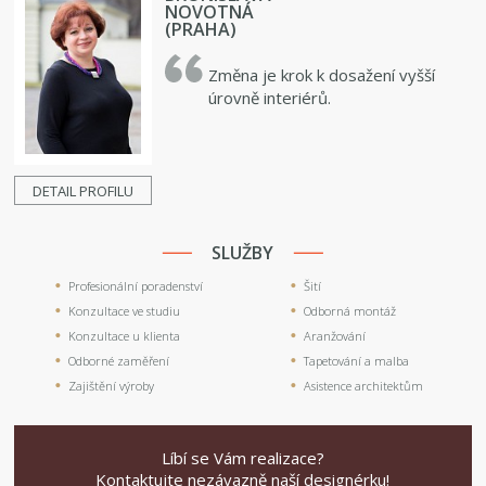
NOVOTNÁ
(PRAHA)
Změna je krok k dosažení vyšší
úrovně interiérů.
DETAIL PROFILU
SLUŽBY
Profesionální poradenství
Šití
Konzultace ve studiu
Odborná montáž
Konzultace u klienta
Aranžování
Odborné zaměření
Tapetování a malba
Zajištění výroby
Asistence architektům
Líbí se Vám realizace?
Kontaktujte nezávazně naší designérku!