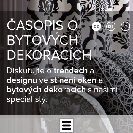
ČASOPIS O
CZ
DE
IT
BYTOVÝCH
DEKORACÍCH
Diskutujte o
trendech
a
designu
ve
stínění oken
a
bytových dekoracích
s našimi
specialisty.