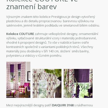
znamení barev
Výrazným znakem této kolekce Prestigious je design vytvořený
plastickou a do detailu propracovanou barevnou výšivkou na
saténovém, jemně lesklém podkladu ve smetanově bílém odstínu.
Kolekce COUTURE
zahrnuje velkoplošné designy, ornamentální
výšivku, vytlačované strukturální vzory i materiály jednobarevné,
vhodné k propojení designů. To vše v nabídce barev ostře
kontrastních společně s variantami poklidných tónů. Všechny
materiály jsou dodávány v šíři 140 cm, složení směs bavlny,
polyesteru a viskózy v různém poměru.
Mezi nejvýraznější designy patří
DAIQUIRI 3168
s nádhernou