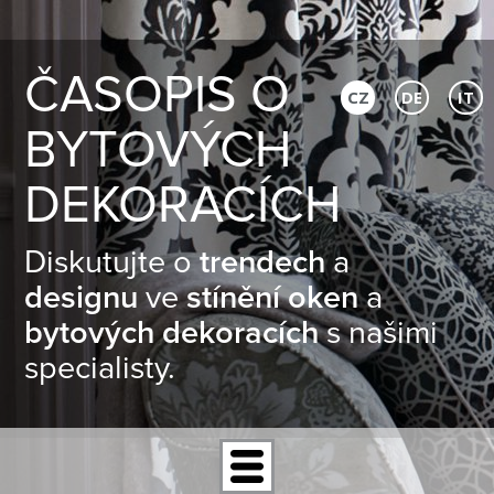
ČASOPIS O
CZ
DE
IT
BYTOVÝCH
DEKORACÍCH
Diskutujte o
trendech
a
designu
ve
stínění oken
a
bytových dekoracích
s našimi
specialisty.