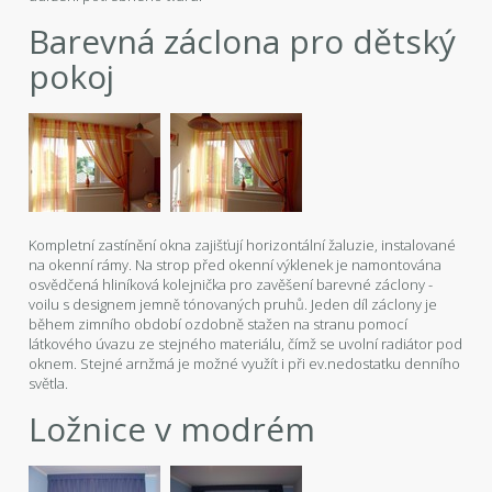
Barevná záclona pro dětský
pokoj
Kompletní zastínění okna zajišťují horizontální žaluzie, instalované
na okenní rámy. Na strop před okenní výklenek je namontována
osvědčená hliníková kolejnička pro zavěšení barevné záclony -
voilu s designem jemně tónovaných pruhů. Jeden díl záclony je
během zimního období ozdobně stažen na stranu pomocí
látkového úvazu ze stejného materiálu, čímž se uvolní radiátor pod
oknem. Stejné arnžmá je možné využít i při ev.nedostatku denního
světla.
Ložnice v modrém