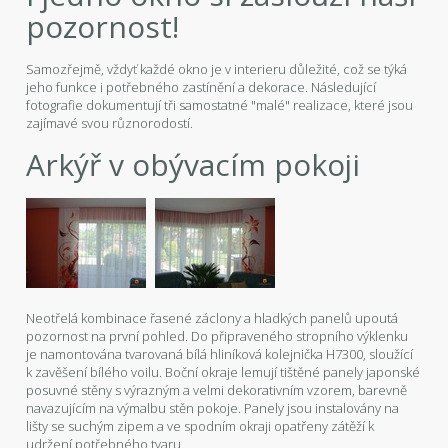
pozornost!
Samozřejmě, vždyť každé okno je v interieru důležité, což se týká
jeho funkce i potřebného zastínění a dekorace. Následující
fotografie dokumentují tři samostatné "malé" realizace, které jsou
zajímavé svou různorodostí.
Arkýř v obývacím pokoji
Neotřelá kombinace řasené záclony a hladkých panelů upoutá
pozornost na první pohled. Do připraveného stropního výklenku
je namontována tvarovaná bílá hliníková kolejnička H7300, sloužící
k zavěšení bílého voilu. Boční okraje lemují tištěné panely japonské
posuvné stěny s výrazným a velmi dekorativním vzorem, barevně
navazujícím na výmalbu stěn pokoje. Panely jsou instalovány na
lišty se suchým zipem a ve spodním okraji opatřeny zátěží k
udržení potřebného tvaru.