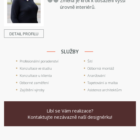
Změna je krok k dosažení vyšší
úrovně interiérů.
DETAIL PROFILU
SLUŽBY
Profesionální poradenství
Šití
Konzultace ve studiu
Odborná montáž
Konzultace u klienta
Aranžování
Odborné zaměření
Tapetování a malba
Zajištění výroby
Asistence architektům
Líbí se Vám realizace?
Kontaktujte nezávazně naší designérku!