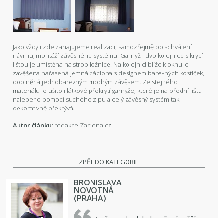
Jako vždy i zde zahajujeme realizaci, samozřejmě po schválení
návrhu, montáží závěsného systému. Garnyž - dvojkolejnice s krycí
lištou je umístěna na strop ložnice. Na kolejnici blíže k oknu je
zavěšena nařasená jemná záclona s designem barevných kostiček,
doplněná jednobarevným modrým závěsem. Ze stejného
materiálu je ušito i látkové překrytí garnyže, které je na přední lištu
nalepeno pomocí suchého zipu a celý závěsný systém tak
dekorativně překrývá.
Autor článku
: redakce Zaclona.cz
ZPĚT DO KATEGORIE
BRONISLAVA
NOVOTNÁ
(PRAHA)