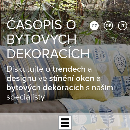
ČASOPIS O
CZ
DE
IT
BYTOVÝCH
DEKORACÍCH
Diskutujte o
trendech
a
designu
ve
stínění oken
a
bytových dekoracích
s našimi
specialisty.