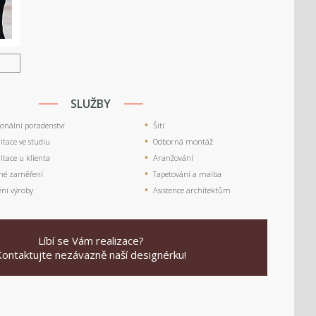
U
SLUŽBY
ionální poradenství
Šití
tace ve studiu
Odborná montáž
tace u klienta
Aranžování
né zaměření
Tapetování a malba
ění výroby
Asistence architektům
Líbí se Vám realizace?
Kontaktujte nezávazně naší designérku!