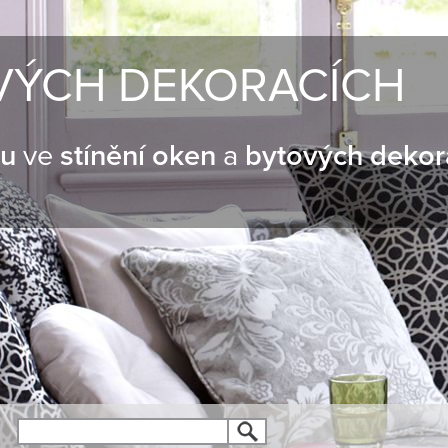
VÝCH DEKORACÍCH
nu
ve
stínění oken
a
bytových dekor