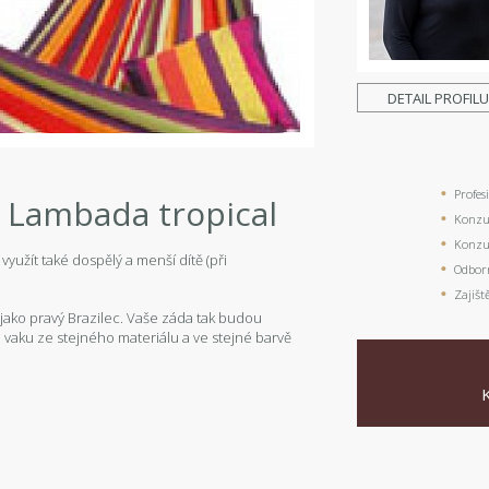
DETAIL PROFIL
Profes
- Lambada tropical
Konzul
Konzul
yužít také dospělý a menší dítě (při
Odbor
Zajišt
 jako pravý Brazilec. Vaše záda tak budou
e vaku ze stejného materiálu a ve stejné barvě