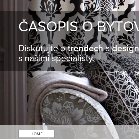
ČASOPIS O BYTO
Diskutujte o
trendech
a
desig
s našimi specialisty.
HOME
hledat