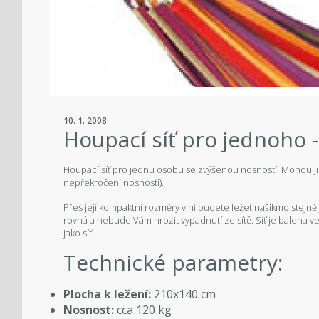
10. 1. 2008
Houpací síť pro jednoho 
Houpací síť pro jednu osobu se zvýšenou nosností. Mohou ji v
nepřekročení nosnosti).
Přes její kompaktní rozměry v ní budete ležet našikmo stejně
rovná a nebude Vám hrozit vypadnutí ze sítě. Síť je balena v
jako síť.
Technické parametry:
Plocha k ležení:
210x140 cm
Nosnost:
cca 120 kg