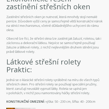
zastínění střešních oken
Zastínění střešních oken je nutností, která mnohdy stojí nemalé
peníze. Důvodem vyšší ceny je samozřejmě větší konstrukční nárok
na stínící mechanismus, včetně důkladnějšího uchycení do rámu
okna.
Obecně lze říci, že střešní okna lze zastínit jak žaluzií, roletou, tak i
záclonou a dekorační látkou. Nejvíce se samozřejmě používají
žaluzie a látkové rolety, z nichž nejlevnějším druhem stínění jsou
právě látkové rolety.
Látkové střešní rolety
Praktic:
Jedná se o klasické střešní rolety vyráběné na míru do všech typů
střešních oken. Pro střešní rolety se používají speciální pružiny,
které zaručují neustálé vypnutí látky. Roleta se upíná jen
v polohách, v nichž jsou namontovány háčky střešní rolety.
KONSTRUKČNÍ OMEZENÍ:
výška: 50 - 230 cm, šířka: 40 - 200cm