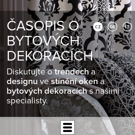
ČASOPIS O
CZ
DE
IT
BYTOVÝCH
DEKORACÍCH
Diskutujte o
trendech
a
designu
ve
stínění oken
a
bytových dekoracích
s našimi
specialisty.