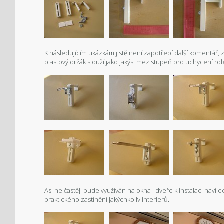
K následujícím ukázkám jistě není zapotřebí další komentář, z
plastový držák slouží jako jakýsi mezistupeň pro uchycení rolet
Asi nejčastěji bude využíván na okna i dveře k instalaci naví
praktického zastínění jakýchkoliv interierů.