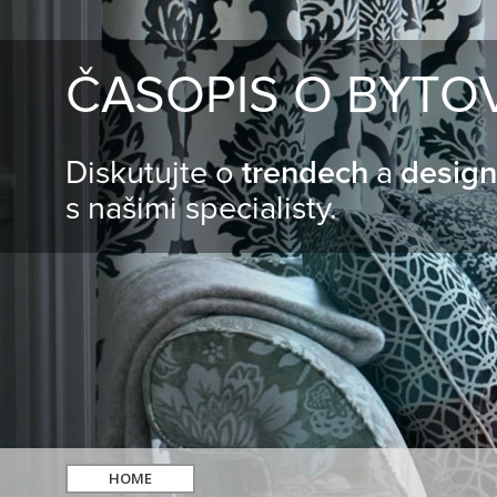
ČASOPIS O BYTO
Diskutujte o
trendech
a
desig
s našimi specialisty.
HOME
hledat