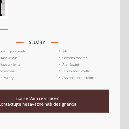
U
SLUŽBY
ionální poradenství
Šití
tace ve studiu
Odborná montáž
tace u klienta
Aranžování
né zaměření
Tapetování a malba
ění výroby
Asistence architektům
Líbí se Vám realizace?
Kontaktujte nezávazně naší designérku!