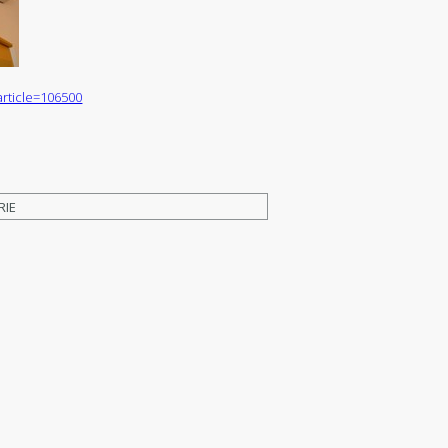
?article=106500
RIE