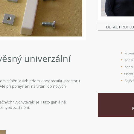
DETAIL PROFIL
Profes
věsný univerzální
Konzul
Konzul
Odbor
pem stínění a vzhledem k nedostatku prostoru
Zajišt
Ale při pomyšlení na vrtání do nových
ječných "vychytávek" je i tato geniálně
ce typů zastínění.