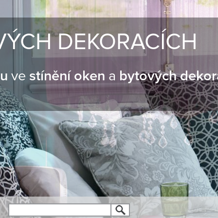
VÝCH DEKORACÍCH
nu
ve
stínění oken
a
bytových dekor